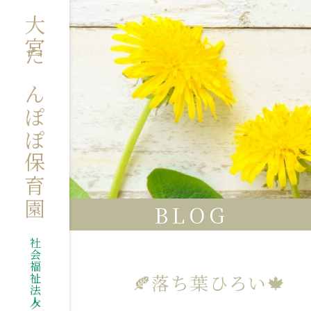
大宮たんぽぽ保育園
BLOG
🍂落ち葉ひろい🍁