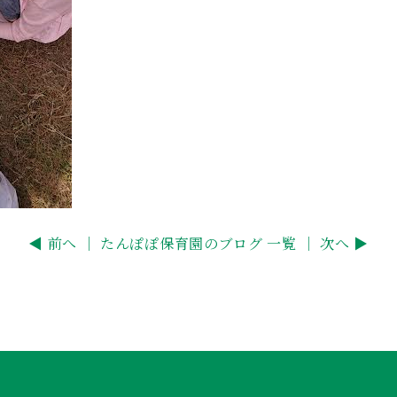
◀ 前へ ｜
たんぽぽ保育園のブログ 一覧
｜ 次へ ▶