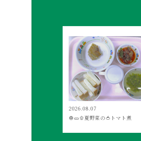
2026.08.07
🧅🥒🫑夏野菜の🍅トマト煮