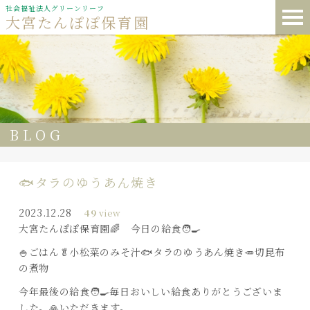
社会福祉法人グリーンリーフ
大宮たんぽぽ保育園
BLOG
🐟タラのゆうあん焼き
2023.12.28
49
view
大宮たんぽぽ保育園🌈 今日の給食🧑‍🍳
🍚ごはん🥬小松菜のみそ汁🐟タラのゆうあん焼き🥕切昆布
の煮物
今年最後の給食🧑‍🍳毎日おいしい給食ありがとうございま
した。🙏いただきます。