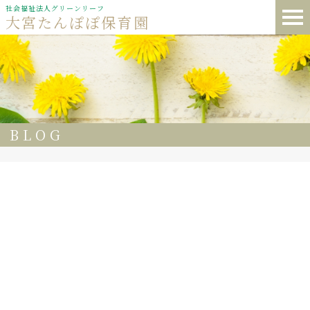
社会福祉法人グリーンリーフ
大宮たんぽぽ保育園
BLOG
54
大宮たんぽぽ保育園🌈 楽しく🔠英語を学んでいます。