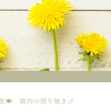
🍽️ 鶏肉の照り焼き🍗