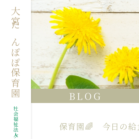
大宮たんぽぽ保育園
BLOG
保育園🌈 今日の給食