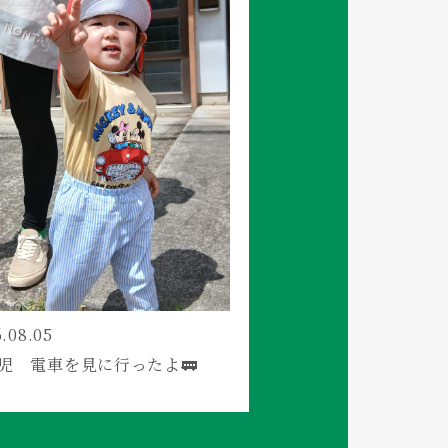
.08.05
児 電車を見に行ったよ🚃