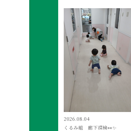
2026.08.04
くるみ組 廊下探検👀✨