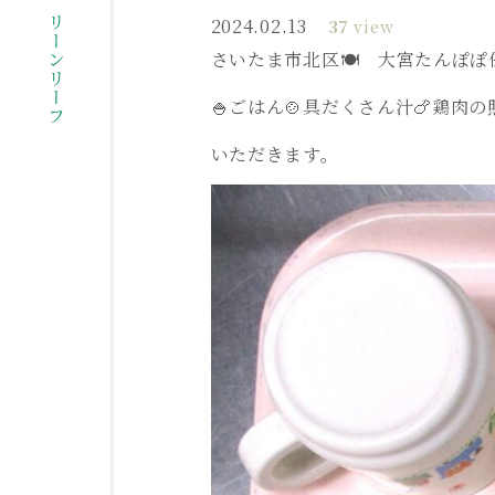
社会福祉法人グリーンリーフ
2024.02.13
37
view
さいたま市北区🍽️ 大宮たんぽぽ保
🍚ごはん🍲具だくさん汁🍗鶏肉
いただきます。