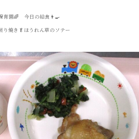
育園🌈 今日の給食👨‍🍳
の照り焼き🥬ほうれん草のソテー