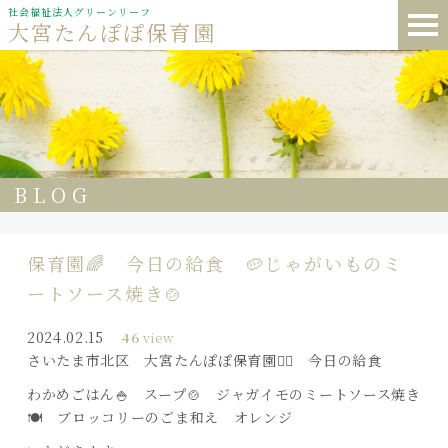
社会福祉法人グリーンリーフ
大宮たんぽぽ保育園
BLOG
保育園🌈 今日の給食 🥔じゃがいものミ
ートソース焼き🍲
2024.02.15
46
view
さいたま市北区 大宮たんぽぽ保育園🏳️‍🌈 今日の給食
わかめごはん🍚 スープ🍲 ジャガイモのミートソース焼き
🍽️ ブロッコリーのごま和え オレンジ