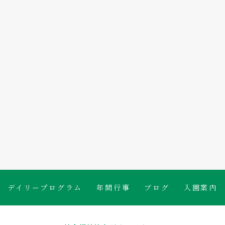
たんぽぽ保育園のブログ
デイリープログラム
年間行事
ブログ
入園案内