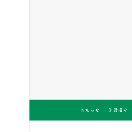
2026.08.04
くるみ組 廊下探検👀✨
お知らせ
施設紹介