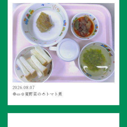
2026.08.07
🧅🥒🫑夏野菜の🍅トマト煮