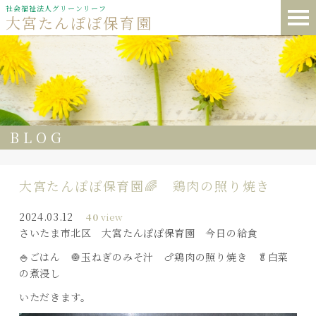
社会福祉法人グリーンリーフ
大宮たんぽぽ保育園
BLOG
大宮たんぽぽ保育園🌈 鶏肉の照り焼き
2024.03.12
40
view
さいたま市北区 大宮たんぽぽ保育園 今日の給食
🍚ごはん 🧅玉ねぎのみそ汁 🍗鶏肉の照り焼き 🥬白菜
の煮浸し
いただきます。