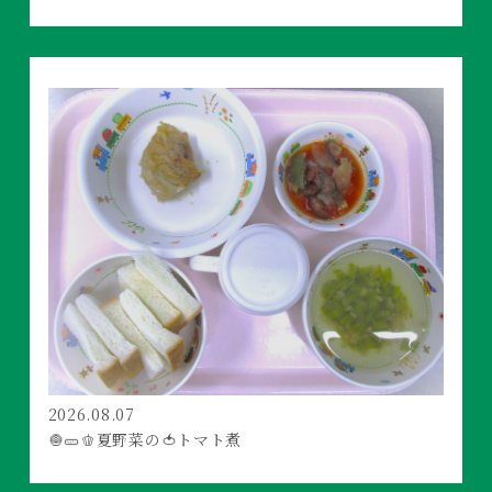
2026.08.07
🧅🥒🫑夏野菜の🍅トマト煮