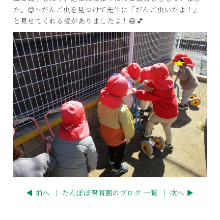
た。😊✨だんご虫を見つけて先生に「だんご虫いたよ！」
と見せてくれる姿がありましたよ！😄💕
◀ 前へ ｜
たんぽぽ保育園のブログ 一覧
｜ 次へ ▶