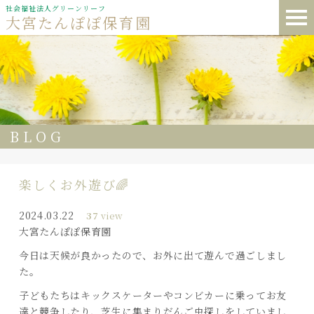
社会福祉法人グリーンリーフ
大宮たんぽぽ保育園
BLOG
楽しくお外遊び🌈
2024.03.22
37
view
大宮たんぽぽ保育園
今日は天候が良かったので、お外に出て遊んで過ごしまし
た。
子どもたちはキックスケーターやコンビカーに乗ってお友
達と競争したり、芝生に集まりだんご虫探しをしていまし