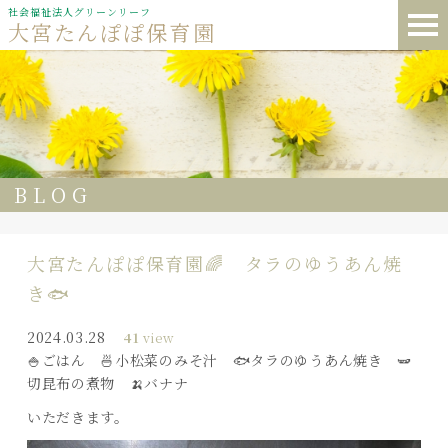
社会福祉法人グリーンリーフ
大宮たんぽぽ保育園
BLOG
大宮たんぽぽ保育園🌈 タラのゆうあん焼
き🐟
2024.03.28
41
view
🍚ごはん 🍜小松菜のみそ汁 🐟タラのゆうあん焼き 🫛
切昆布の煮物 🍌バナナ
いただきます。