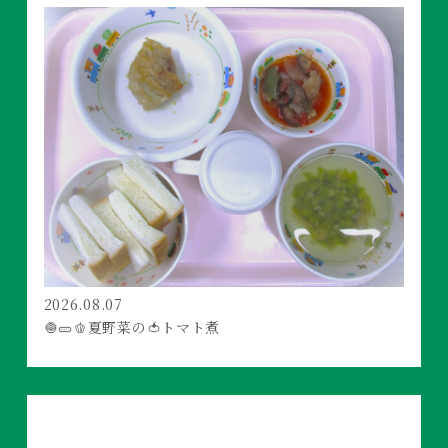
2026.08.07
🧅🥒🫑夏野菜の🍅トマト煮