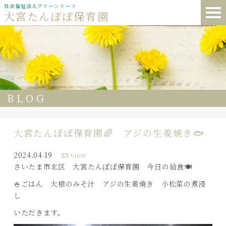
社会福祉法人グリーンリーフ
大宮たんぽぽ保育園
BLOG
大宮たんぽぽ保育園🌈 アジの生姜焼き🐟
2024.04.19
55
view
さいたま市北区 大宮たんぽぽ保育園 今日の給食🍽️
🍚ごはん 大根のみそ汁 アジの生姜焼き 小松菜の煮浸
し
いただきます。