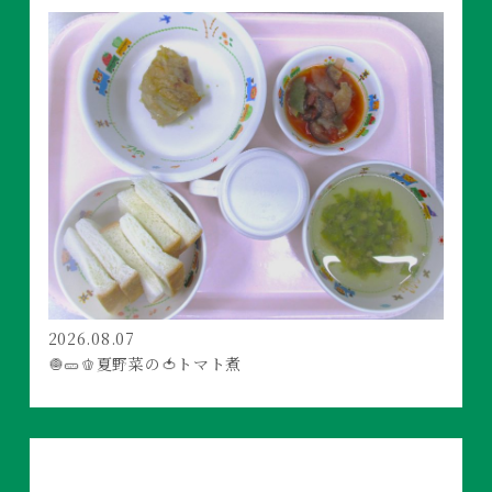
2026.08.07
🧅🥒🫑夏野菜の🍅トマト煮