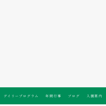
たんぽぽ保育園のブログ
デイリープログラム
年間行事
ブログ
入園案内