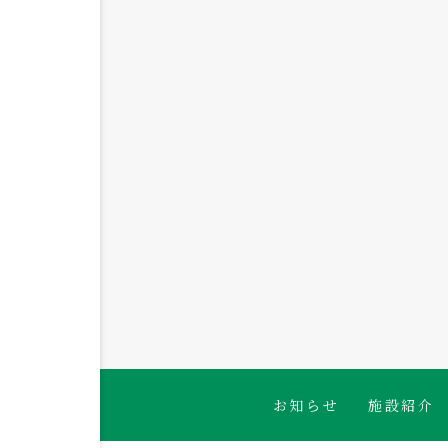
2026.08.06
🐟白身魚のかば焼き🍴
お知らせ
施設紹介