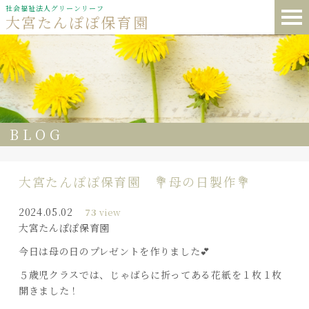
社会福祉法人グリーンリーフ
大宮たんぽぽ保育園
BLOG
大宮たんぽぽ保育園 💐母の日製作💐
2024.05.02
73
view
大宮たんぽぽ保育園
今日は母の日のプレゼントを作りました💕
５歳児クラスでは、じゃばらに折ってある花紙を１枚１枚
開きました！