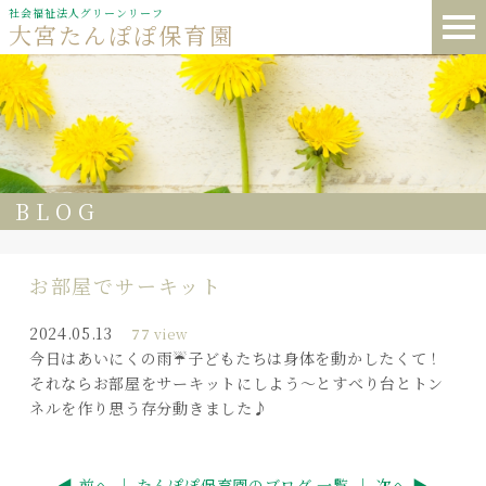
社会福祉法人グリーンリーフ
大宮たんぽぽ保育園
BLOG
お部屋でサーキット
2024.05.13
77
view
今日はあいにくの雨☔子どもたちは身体を動かしたくて！
それならお部屋をサーキットにしよう～とすべり台とトン
ネルを作り思う存分動きました♪
◀ 前へ ｜
たんぽぽ保育園のブログ 一覧
｜ 次へ ▶