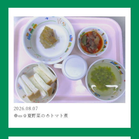
2026.08.07
🧅🥒🫑夏野菜の🍅トマト煮