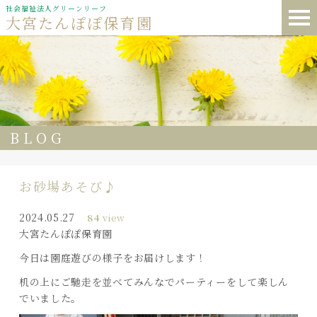
社会福祉法人グリーンリーフ
大宮たんぽぽ保育園
BLOG
お砂場あそび♪
2024.05.27
84
view
大宮たんぽぽ保育園
今日は園庭遊びの様子をお届けします！
机の上にご馳走を並べてみんなでパーティーをして楽しん
でいました。