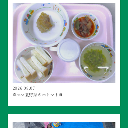
2026.08.07
🧅🥒🫑夏野菜の🍅トマト煮