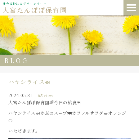
社会福祉法人グリーンリーフ
大宮たんぽぽ保育園
BLOG
ハヤシライス🍛
2024.05.31
65
view
大宮たんぽぽ保育園🌈今日の給食🍴
ハヤシライス🍛かぶのスープ🍽️カラフルサラダ🥗オレンジ
🍊
いただきます。