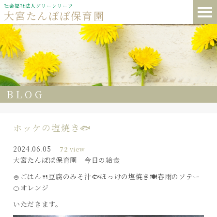
社会福祉法人グリーンリーフ
大宮たんぽぽ保育園
BLOG
ホッケの塩焼き🐟
2024.06.05
72
view
大宮たんぽぽ保育園 今日の給食
🍚ごはん🍴豆腐のみそ汁🐟ほっけの塩焼き🍽️春雨のソテー
🍊オレンジ
いただきます。