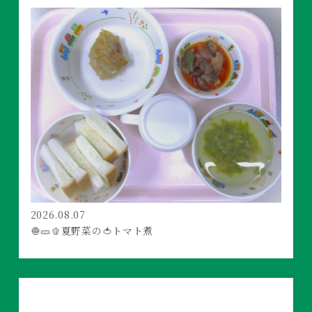
2026.08.07
🧅🥒🫑夏野菜の🍅トマト煮