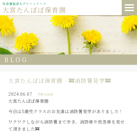
社会福祉法人グリーンリーフ
大宮たんぽぽ保育園
BLOG
大宮たんぽぽ保育園 🚒消防署見学🚒
2024.06.07
70
view
大宮たんぽぽ保育園
今日は5歳児クラスのお友達は消防署見学がありました！
ワクワクしながら消防署まで歩き、消防車や救急車を見せ
て頂きました🚒