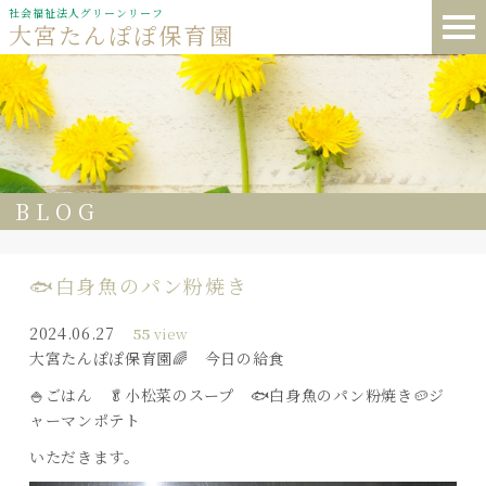
社会福祉法人グリーンリーフ
大宮たんぽぽ保育園
BLOG
🐟白身魚のパン粉焼き
2024.06.27
55
view
大宮たんぽぽ保育園🌈 今日の給食
🍚ごはん 🥬小松菜のスープ 🐟白身魚のパン粉焼き🥔ジ
ャーマンポテト
いただきます。