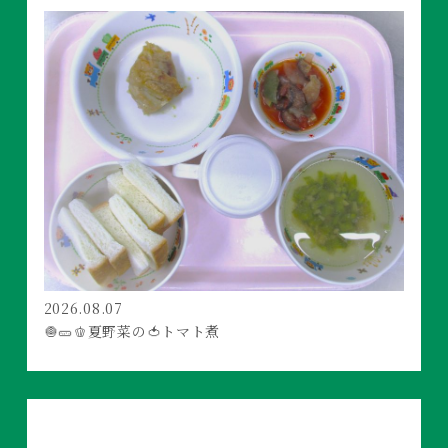
2026.08.07
🧅🥒🫑夏野菜の🍅トマト煮