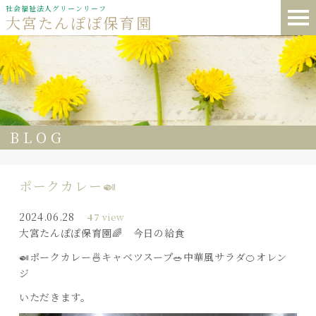
社会福祉法人グリーンリーフ
大宮たんぽぽ保育園
BLOG
ポークカレー🍛
2024.06.28
47
view
大宮たんぽぽ保育園🌈 今日の給食
🍛ポークカレー🍜キャベツスープ🥗中華風サラダ🍊オレン
ジ
いただきます。