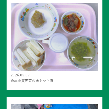
2026.08.07
🧅🥒🫑夏野菜の🍅トマト煮