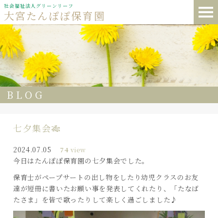
社会福祉法人グリーンリーフ
大宮たんぽぽ保育園
BLOG
七夕集会🎋
2024.07.05
74
view
今日はたんぽぽ保育園の七夕集会でした。
保育士がペープサートの出し物をしたり幼児クラスのお友
達が短冊に書いたお願い事を発表してくれたり、「たなば
たさま」を皆で歌ったりして楽しく過ごしました♪