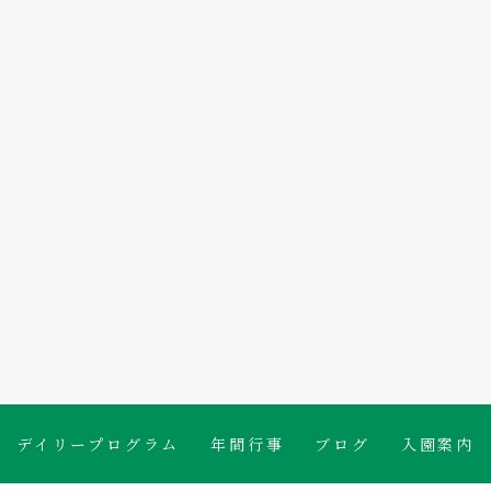

たんぽぽ保育園のブログ
デイリープログラム
年間行事
ブログ
入園案内