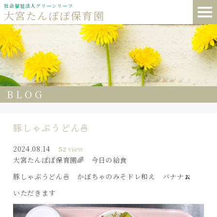
社会福祉法人グリーンリーフ
大宮たんぽぽ保育園
BLOG
豚しゃぶうどん🍜
2024.08.14
52
view
大宮たんぽぽ保育園🌈 今日の給食
豚しゃぶうどん🍜 かぼちゃのみそドレ和え バナナ🍌
いただきます