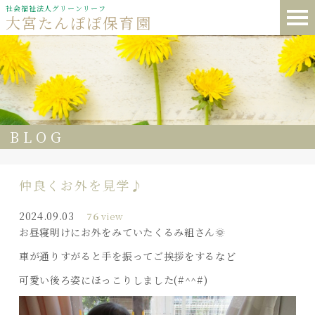
社会福祉法人グリーンリーフ
大宮たんぽぽ保育園
BLOG
仲良くお外を見学♪
2024.09.03
76
view
お昼寝明けにお外をみていたくるみ組さん🌞
車が通りすがると手を振ってご挨拶をするなど
可愛い後ろ姿にほっこりしました(#^^#)