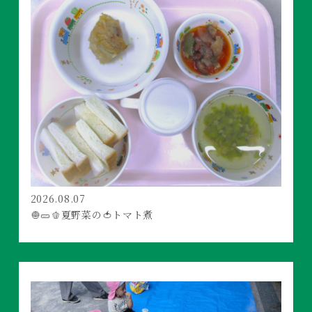
2026.08.07
🧅🥒🫑夏野菜の🍅トマト煮