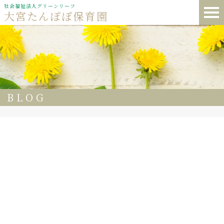
社会福祉法人グリーンリーフ
大宮たんぽぽ保育園
BLOG
32
🌈大宮たんぽぽ保育園 🍽️今日の給食
🍚ごはん 🥄チンゲン菜のスープ