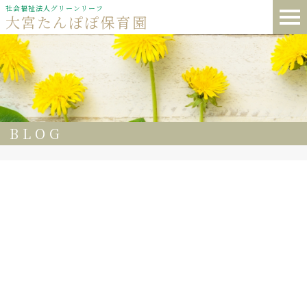
社会福祉法人グリーンリーフ
大宮たんぽぽ保育園
BLOG
29
🌰大宮たんぽぽ保育園🌈 今日の給食🍽️
🍚ごはん 🥬白菜のみそ汁🍜