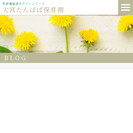
社会福祉法人グリーンリーフ
大宮たんぽぽ保育園
BLOG
47
大宮たんぽぽ保育園🏳️‍🌈 今日の給食🍽️
🍚ごはん 油揚げのみそ汁