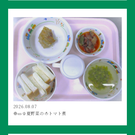
2026.08.07
🧅🥒🫑夏野菜の🍅トマト煮