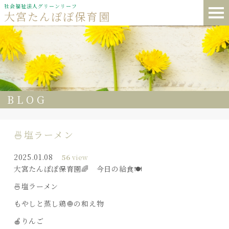
社会福祉法人グリーンリーフ
大宮たんぽぽ保育園
BLOG
🍜塩ラーメン
2025.01.08
56
view
大宮たんぽぽ保育園🌈 今日の給食🍽️
🍜塩ラーメン
もやしと蒸し鶏🧅の和え物
🍎りんご