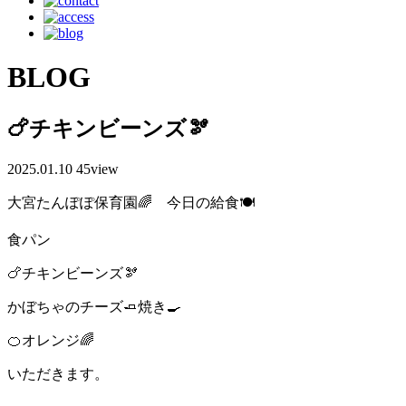
BLOG
🍗チキンビーンズ🫘
2025.01.10
45
view
大宮たんぽぽ保育園🌈 今日の給食🍽️
食パン
🍗チキンビーンズ🫘
かぼちゃのチーズ🧈焼き🍳
🍊オレンジ🌈
いただきます。