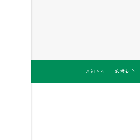
１歳児 電車を見に行ったよ
お知らせ
施設紹介