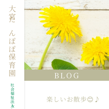
大宮たんぽぽ保育園
BLOG
楽しいお散歩😊♪