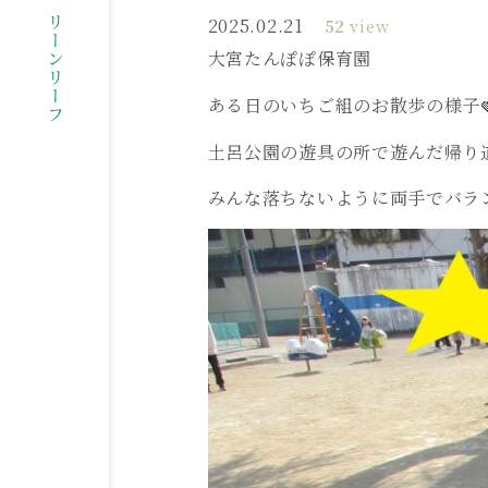
社会福祉法人グリーンリーフ
2025.02.21
52
view
大宮たんぽぽ保育園
ある日のいちご組のお散歩の様子
土呂公園の遊具の所で遊んだ帰り道
みんな落ちないように両手でバラン