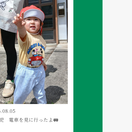
.08.05
児 電車を見に行ったよ🚃