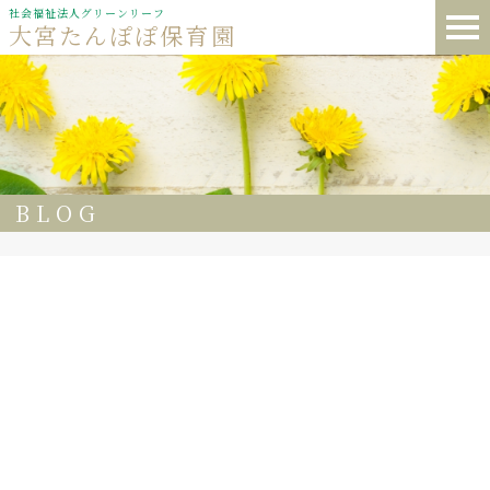
社会福祉法人グリーンリーフ
大宮たんぽぽ保育園
BLOG
77
大宮たんぽぽ保育園
今日は、なつめ組で過ごす最後の日でした😢
園庭で遊んだ後に、金曜日子どもたちと約束をしたプーさ