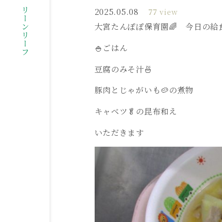
社会福祉法人グリーンリーフ
2025.05.08
77
view
大宮たんぽぽ保育園🌈 今日の給
🍚ごはん
豆腐のみそ汁🍜
豚肉とじゃがいも🥔の煮物
キャベツ🥬の昆布和え
いただきます