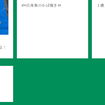
🐟白身魚のかば焼き🍴
１歳
よ！