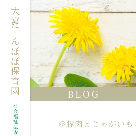
大宮たんぽぽ保育園
BLOG
🥔豚肉とじゃがいも