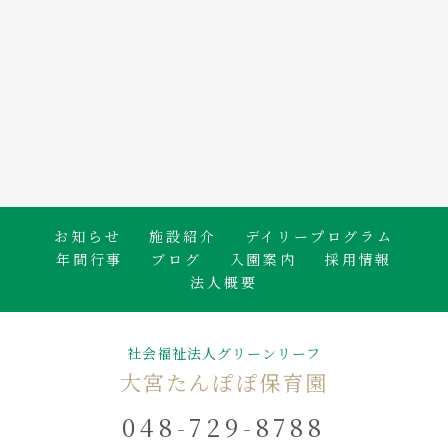
2026.08.06
🐟白身魚のかば焼き🍴
たんぽぽ保育園のブログ
お知らせ
施設紹介
デイリープログラム
年間行事
ブログ
入園案内
採用情報
法人概要
社会福祉法人グリーンリーフ
大宮たんぽぽ保育園
048-729-8788