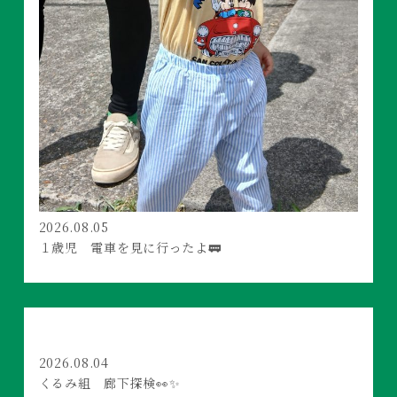
2026.08.05
１歳児 電車を見に行ったよ🚃
2026.08.04
くるみ組 廊下探検👀✨