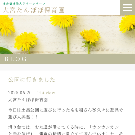
社会福祉法人グリーンリーフ
大宮たんぽぽ保育園
BLOG
公園に行きました
2025.05.20
124
view
大宮たんぽぽ保育園
今日は土呂公園に遊びに行ったもも組さん🍑久々に遊具で
遊び大興奮！！
滑り台では、お友達が滑ってくる時に、「カンカンカン」
と手を伸ばし、電車の踏切に見立てて遊んでいました。そ