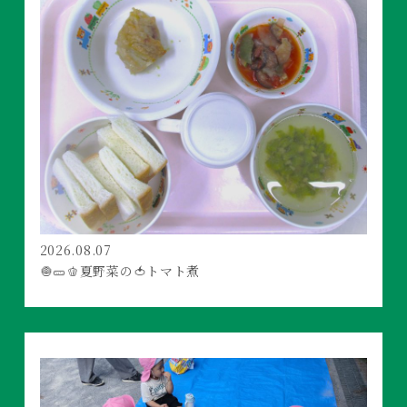
2026.08.07
🧅🥒🫑夏野菜の🍅トマト煮