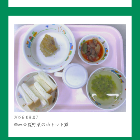
2026.08.07
🧅🥒🫑夏野菜の🍅トマト煮