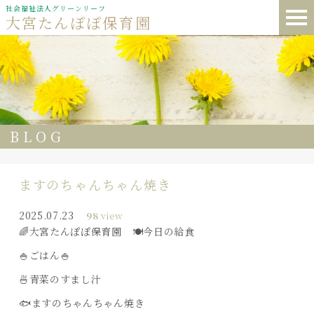
社会福祉法人グリーンリーフ
大宮たんぽぽ保育園
BLOG
ますのちゃんちゃん焼き
2025.07.23
98
view
🌈大宮たんぽぽ保育園 🍽️今日の給食
🍚ごはん🍚
🍜青菜のすまし汁
🐟ますのちゃんちゃん焼き