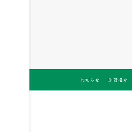
2026.08.06
🐟白身魚のかば焼き🍴
お知らせ
施設紹介