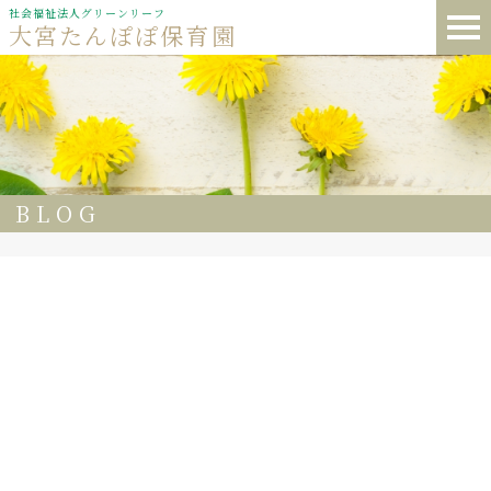
社会福祉法人グリーンリーフ
大宮たんぽぽ保育園
BLOG
69
🌈大宮たんぽぽ保育園 🍽️今日の給食
🍚ごはん🍚