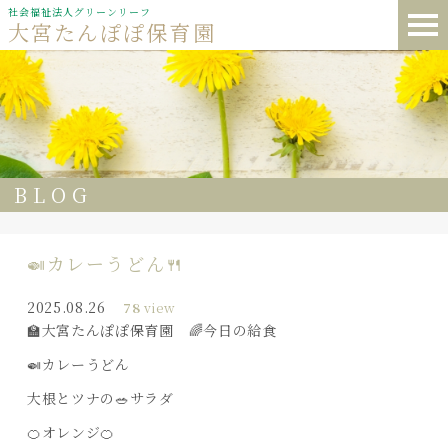
社会福祉法人グリーンリーフ
大宮たんぽぽ保育園
BLOG
🍛カレーうどん🍴
2025.08.26
78
view
🏫大宮たんぽぽ保育園 🌈今日の給食
🍛カレーうどん
大根とツナの🥗サラダ
🍊オレンジ🍊