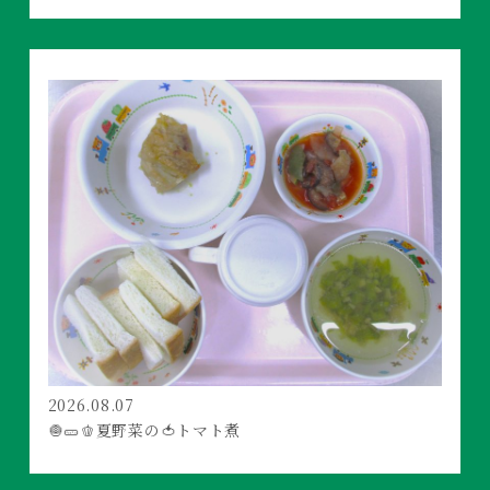
2026.08.07
🧅🥒🫑夏野菜の🍅トマト煮