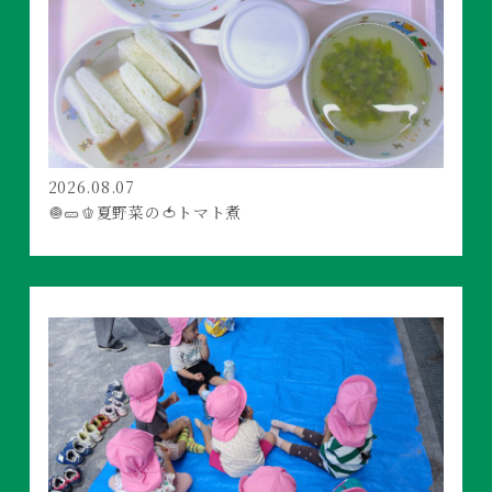
2026.08.07
🧅🥒🫑夏野菜の🍅トマト煮