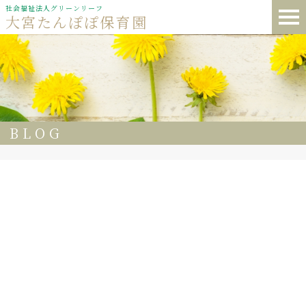
社会福祉法人グリーンリーフ
大宮たんぽぽ保育園
BLOG
62
大宮たんぽぽ保育園🌈 今日の給食🍴
ポーク🍛カレー