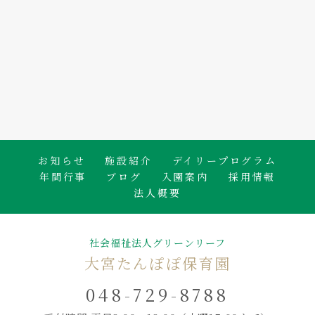
2026.08.06
🐟白身魚のかば焼き🍴
たんぽぽ保育園のブログ
お知らせ
施設紹介
デイリープログラム
年間行事
ブログ
入園案内
採用情報
法人概要
社会福祉法人グリーンリーフ
大宮たんぽぽ保育園
048-729-8788