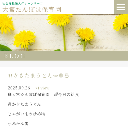
社会福祉法人グリーンリーフ
大宮たんぽぽ保育園
BLOG
🍴かきたまうどん🥕🧅🍜
2025.09.26
71
view
🏫大宮たんぽぽ保育園 🌈今日の給食
🍜かきたまうどん
じゃがいもの炒め物
🍊みかん缶