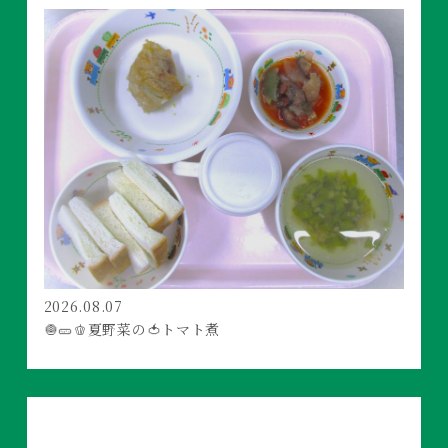
2026.08.07
🧅🥒🫑夏野菜の🍅トマト煮