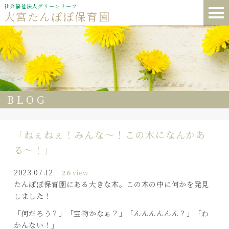
社会福祉法人グリーンリーフ
大宮たんぽぽ保育園
BLOG
「ねぇねぇ！みんな～！この木になんかあ
る～！」
2023.07.12
26
view
たんぽぽ保育園にある大きな木。この木の中に何かを発見
しました！
「何だろう？」「宝物かなぁ？」「んんんんんん？」「わ
かんない！」