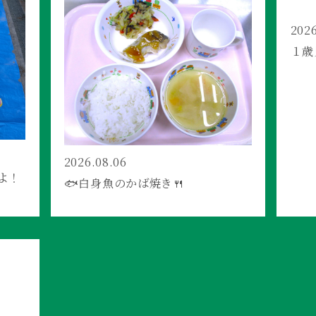
2026
１歳
2026.08.06
よ！
🐟白身魚のかば焼き🍴