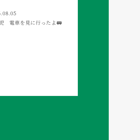
.08.05
児 電車を見に行ったよ🚃