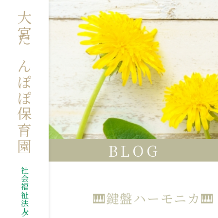
大宮たんぽぽ保育園
BLOG
🎹鍵盤ハーモニカ🎹