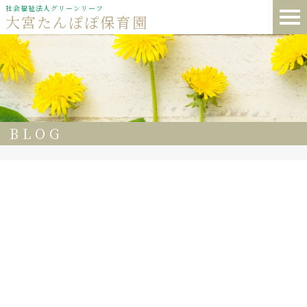
社会福祉法人グリーンリーフ
大宮たんぽぽ保育園
BLOG
60
大宮たんぽぽ保育園 今日の給食
パンプキン🍛カレー