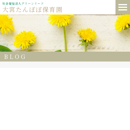
社会福祉法人グリーンリーフ
大宮たんぽぽ保育園
BLOG
69
🌈大宮たんぽぽ保育園 🏫今日の給食
コンソメスープ