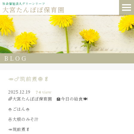
社会福祉法人グリーンリーフ
大宮たんぽぽ保育園
BLOG
🥕🍗筑前煮🧅🥬
2025.12.19
74
view
🌈大宮たんぽぽ保育園 🏫今日の給食🍽️
🍚ごはん🍚
🍜大根のみそ汁
🥕筑前煮🥬