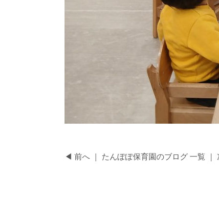
大宮たん
◀ 前へ ｜
たんぽぽ保育園のブログ 一覧
｜ 