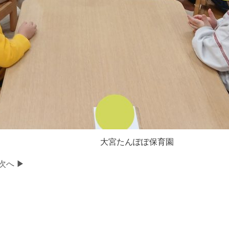
ぽぽ保育園
次へ ▶