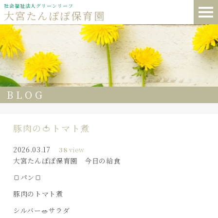
社会福祉法人グリーンリーフ
大宮たんぽぽ保育園
BLOG
豚肉の🍅トマト煮
2026.03.17
38
view
大宮たんぽぽ保育園 今日の給食
🍞パン🍞
豚肉のトマト煮
シルバー🥗サラダ