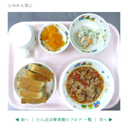
🍊みかん缶🍊
◀ 前へ ｜
たんぽぽ保育園のブログ 一覧
｜ 次へ ▶