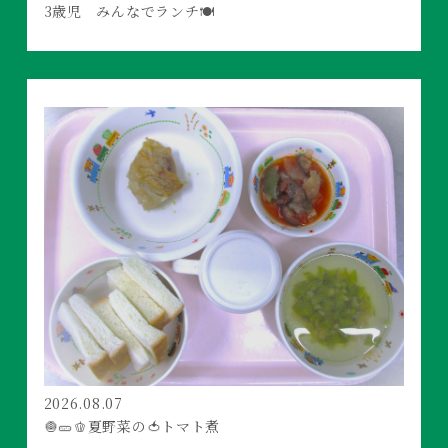
3歳児 みんなでランチ🍽️
2026.08.07
🧅🥒🫑夏野菜の🍅トマト煮