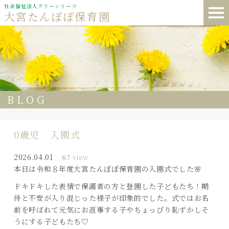
社会福祉法人グリーンリーフ
大宮たんぽぽ保育園
BLOG
0歳児 入園式
2026.04.01
87
view
本日は令和８年度大宮たんぽぽ保育園の入園式でした🌸
ドキドキした表情で保護者の方と登園した子どもたち！期
待と不安が入り混じった様子が印象的でした。式ではお名
前を呼ばれて元気にお返事する子やちょっぴり恥ずかしそ
うにする子どもたち♡