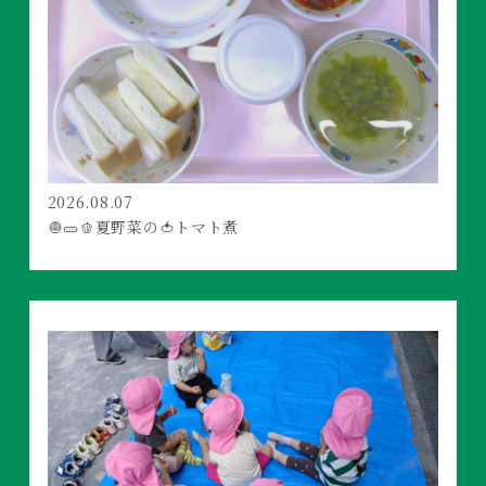
2026.08.07
🧅🥒🫑夏野菜の🍅トマト煮